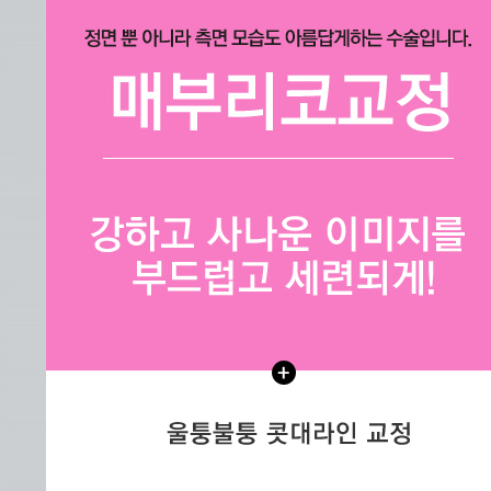
휜코교정
콧볼축소
비개방형코성형
남자코성형
코재수술