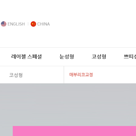
레이첼 스페셜
눈성형
코성형
쁘띠
코성형
매부리코교정
융비술
코끝수술
매부리코교정
들창코
화살코