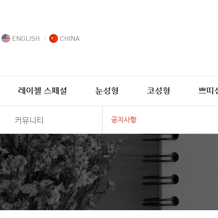
레이첼 스페셜
눈성형
코성형
쁘띠
커뮤니티
공지사항
수술후기
전후사진
리얼셀카
리얼스토리
공지사항